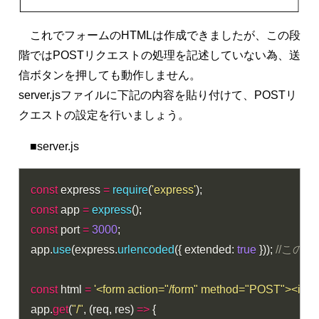
これでフォームのHTMLは作成できましたが、この段
階ではPOSTリクエストの処理を記述していない為、送
信ボタンを押しても動作しません。
server.jsファイルに下記の内容を貼り付けて、POSTリ
クエストの設定を行いましょう。
■server.js
const
 express 
=
require
(
'express'
)
;
const
 app 
=
express
(
)
;
const
 port 
=
3000
;
app
.
use
(
express
.
urlencoded
(
{
 extended
:
true
}
)
)
;
//この
const
 html 
=
'<form action="/form" method="POST"><inp
app
.
get
(
"/"
,
(
req
,
 res
)
=>
{