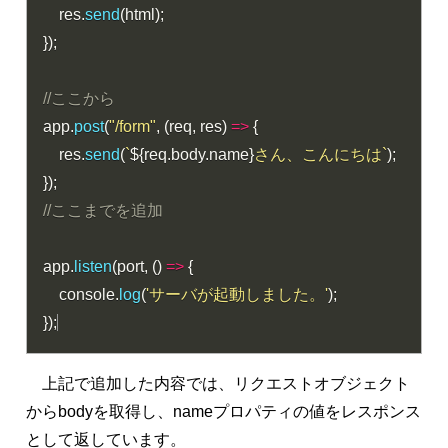
    res
.
send
(
html
)
;
}
)
;
//ここから
app
.
post
(
"/form"
,
(
req
,
 res
)
=>
{
    res
.
send
(
`
${
req
.
body
.
name
}
さん、こんにちは`
)
;
}
)
;
//ここまでを追加
app
.
listen
(
port
,
(
)
=>
{
    console
.
log
(
'サーバが起動しました。'
)
;
}
)
;
上記で追加した内容では、リクエストオブジェクト
からbodyを取得し、nameプロパティの値をレスポンス
として返しています。