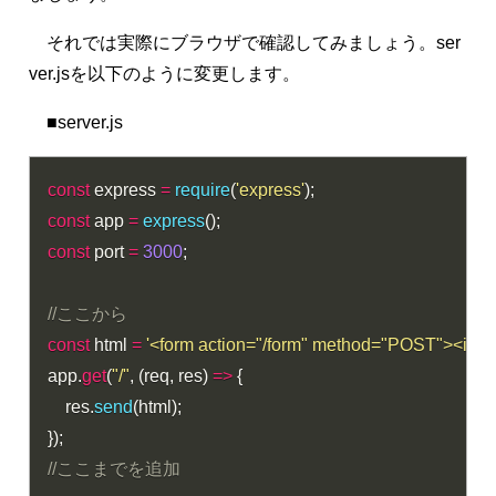
それでは実際にブラウザで確認してみましょう。ser
ver.jsを以下のように変更します。
■server.js
const
 express 
=
require
(
'express'
)
;
const
 app 
=
express
(
)
;
const
 port 
=
3000
;
//ここから
const
 html 
=
'<form action="/form" method="POST"><inp
app
.
get
(
"/"
,
(
req
,
 res
)
=>
{
    res
.
send
(
html
)
;
}
)
;
//ここまでを追加