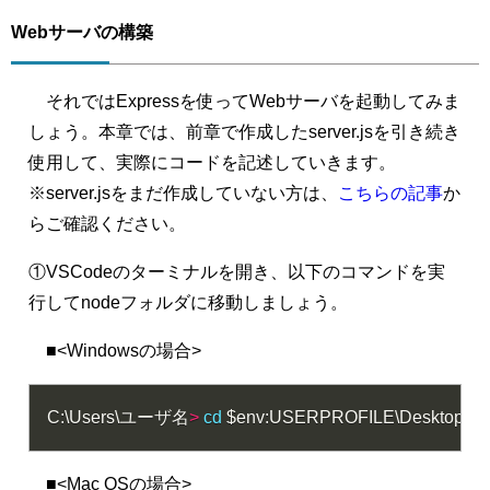
Webサーバの構築
それではExpressを使ってWebサーバを起動してみま
しょう。本章では、前章で作成したserver.jsを引き続き
使用して、実際にコードを記述していきます。
※server.jsをまだ作成していない方は、
こちらの記事
か
らご確認ください。
①VSCodeのターミナルを開き、以下のコマンドを実
行してnodeフォルダに移動しましょう。
■<Windowsの場合>
C:\Users\ユーザ名
>
cd
$env
:USERPROFILE\Desktop\les
■<Mac OSの場合>