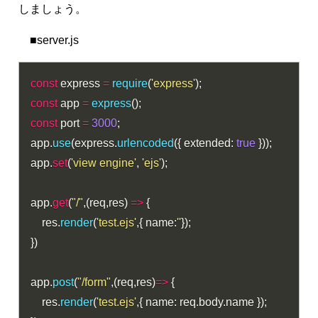
しましょう。
■server.js
const
 express 
=
require
(
'express'
)
;
const
 app 
=
express
(
)
;
const
 port 
=
3000
;
app
.
use
(
express
.
urlencoded
(
{
 extended
:
true
}
)
)
;
app
.
set
(
'view engine'
,
'ejs'
)
;
app
.
get
(
"/"
,
(
req
,
res
)
=>
{
    res
.
render
(
'test.ejs'
,
{
 name
:
''
}
)
;
}
)
app
.
post
(
"/form"
,
(
req
,
res
)
=>
{
    res
.
render
(
'test.ejs'
,
{
 name
:
 req
.
body
.
name 
}
)
;