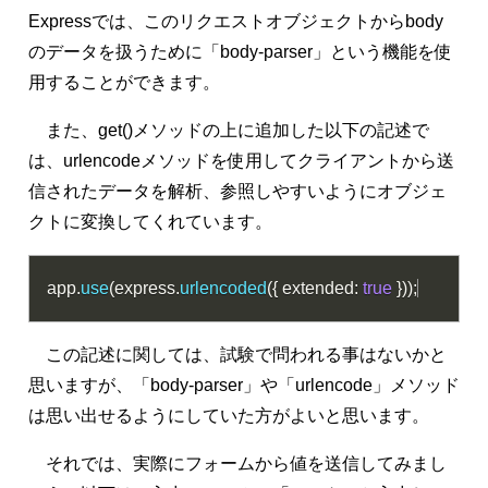
Expressでは、このリクエストオブジェクトからbody
のデータを扱うために「body-parser」という機能を使
用することができます。
また、get()メソッドの上に追加した以下の記述で
は、urlencodeメソッドを使用してクライアントから送
信されたデータを解析、参照しやすいようにオブジェ
クトに変換してくれています。
app
.
use
(
express
.
urlencoded
(
{
 extended
:
true
}
)
)
;
この記述に関しては、試験で問われる事はないかと
思いますが、「body-parser」や「urlencode」メソッド
は思い出せるようにしていた方がよいと思います。
それでは、実際にフォームから値を送信してみまし