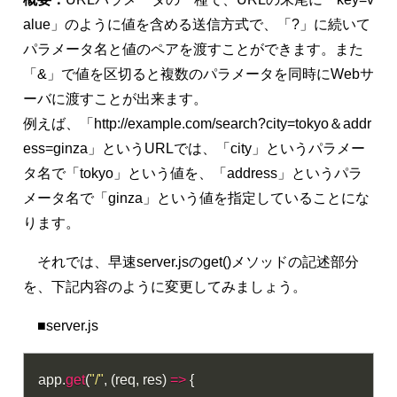
alue」のように値を含める送信方式で、「?」に続いて
パラメータ名と値のペアを渡すことができます。また
「&」で値を区切ると複数のパラメータを同時にWebサ
ーバに渡すことが出来ます。
例えば、「http://example.com/search?city=tokyo＆addr
ess=ginza」というURLでは、「city」というパラメー
タ名で「tokyo」という値を、「address」というパラ
メータ名で「ginza」という値を指定していることにな
ります。
それでは、早速server.jsのget()メソッドの記述部分
を、下記内容のように変更してみましょう。
■server.js
app
.
get
(
"/"
,
(
req
,
 res
)
=>
{