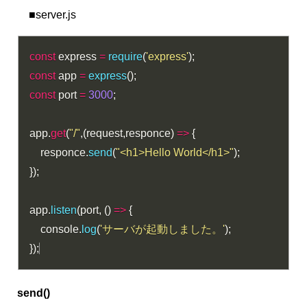
■server.js
const
 express 
=
require
(
'express'
)
;
const
 app 
=
express
(
)
;
const
 port 
=
3000
;
app
.
get
(
"/"
,
(
request
,
responce
)
=>
{
    responce
.
send
(
"<h1>Hello World</h1>"
)
;
}
)
;
app
.
listen
(
port
,
(
)
=>
{
    console
.
log
(
'サーバが起動しました。'
)
;
}
)
;
send()