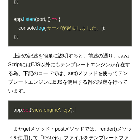
}
)
;
app
.
listen
(
port
,
(
)
=>
{
    console
.
log
(
'サーバが起動しました。'
)
;
}
)
;
上記の記述を簡単に説明すると、前述の通り、Java
ScriptにはEJS以外にもテンプレートエンジンが存在す
る為、下記のコードでは、set()メソッドを使ってテン
プレートエンジンにEJSを使用する旨の設定を行って
います。
app
.
set
(
'view engine'
,
'ejs'
)
;
またgetメソッド・postメソッドでは、render()メソッ
ドを使用して「test.ejs」ファイルをテンプレートファ