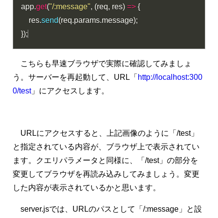
app
.
get
(
"/:message"
,
(
req
,
 res
)
=>
{
    res
.
send
(
req
.
params
.
message
)
;
}
)
;
こちらも早速ブラウザで実際に確認してみましょ
う。サーバーを再起動して、URL「
http://localhost:300
0/test
」にアクセスします。
URLにアクセスすると、上記画像のように「/test」
と指定されている内容が、ブラウザ上で表示されてい
ます。クエリパラメータと同様に、「/test」の部分を
変更してブラウザを再読み込みしてみましょう。変更
した内容が表示されているかと思います。
server.jsでは、URLのパスとして「/:message」と設