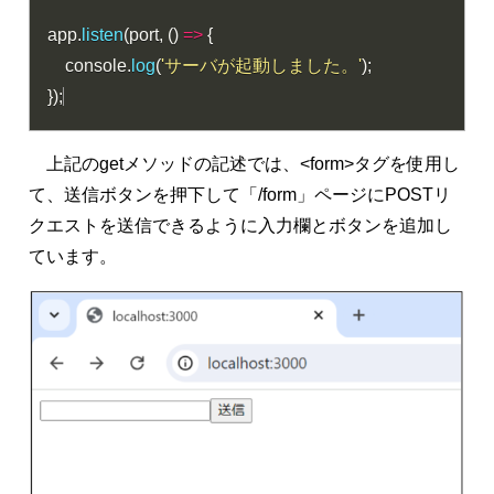
app
.
listen
(
port
,
(
)
=>
{
    console
.
log
(
'サーバが起動しました。'
)
;
}
)
;
上記のgetメソッドの記述では、<form>タグを使用し
て、送信ボタンを押下して「/form」ページにPOSTリ
クエストを送信できるように入力欄とボタンを追加し
ています。