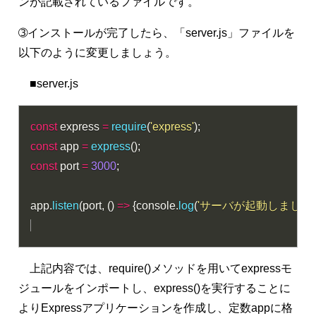
ンが記載されているファイルです。
➂インストールが完了したら、「server.js」ファイルを
以下のように変更しましょう。
■server.js
const
 express 
=
require
(
'express'
)
;
const
 app 
=
express
(
)
;
const
 port 
=
3000
;
app
.
listen
(
port
,
(
)
=>
{
console
.
log
(
'サーバが起動しました。
上記内容では、require()メソッドを用いてexpressモ
ジュールをインポートし、express()を実行することに
よりExpressアプリケーションを作成し、定数appに格